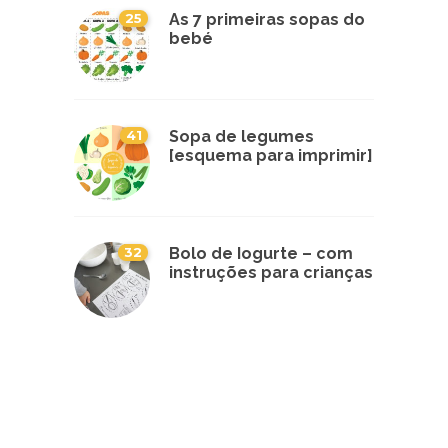
25
As 7 primeiras sopas do
bebé
41
Sopa de legumes
[esquema para imprimir]
32
Bolo de Iogurte – com
instruções para crianças