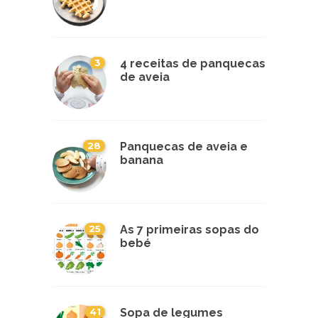
3
4 receitas de panquecas
de aveia
28
Panquecas de aveia e
banana
25
As 7 primeiras sopas do
bebé
41
Sopa de legumes