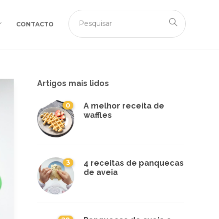
CONTACTO
Artigos mais lidos
0
A melhor receita de
waffles
3
4 receitas de panquecas
de aveia