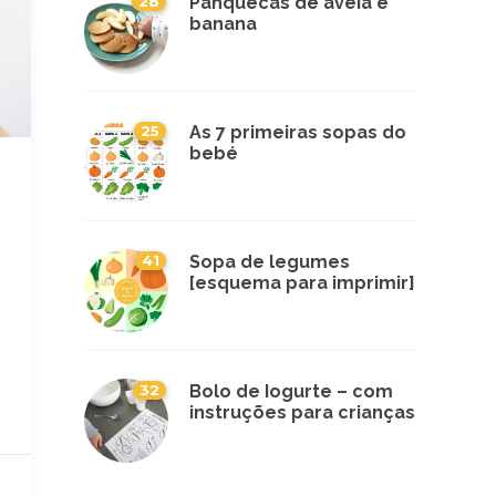
28
Panquecas de aveia e
banana
25
As 7 primeiras sopas do
bebé
41
Sopa de legumes
[esquema para imprimir]
32
Bolo de Iogurte – com
instruções para crianças