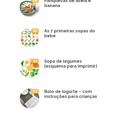
28
Panquecas de aveia e
banana
25
As 7 primeiras sopas do
bebé
41
Sopa de legumes
[esquema para imprimir]
32
Bolo de Iogurte – com
instruções para crianças