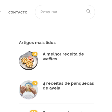
CONTACTO
Artigos mais lidos
0
A melhor receita de
waffles
3
4 receitas de panquecas
de aveia