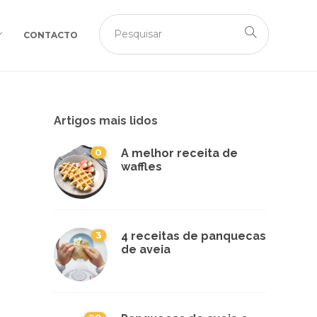
CONTACTO
Artigos mais lidos
0
A melhor receita de
waffles
3
4 receitas de panquecas
de aveia