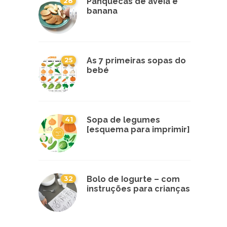
28
Panquecas de aveia e
banana
25
As 7 primeiras sopas do
bebé
41
Sopa de legumes
[esquema para imprimir]
32
Bolo de Iogurte – com
instruções para crianças