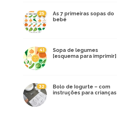
25
As 7 primeiras sopas do
bebé
41
Sopa de legumes
[esquema para imprimir]
32
Bolo de Iogurte – com
instruções para crianças