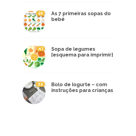
25
As 7 primeiras sopas do
bebé
41
Sopa de legumes
[esquema para imprimir]
32
Bolo de Iogurte – com
instruções para crianças