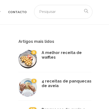
CONTACTO
Artigos mais lidos
0
A melhor receita de
waffles
3
4 receitas de panquecas
de aveia