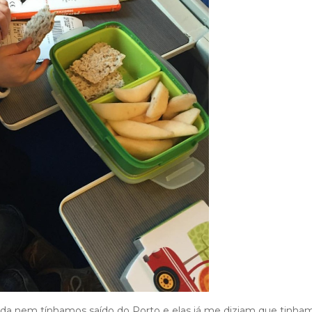
da nem tínhamos saído do Porto e elas já me diziam que tinha