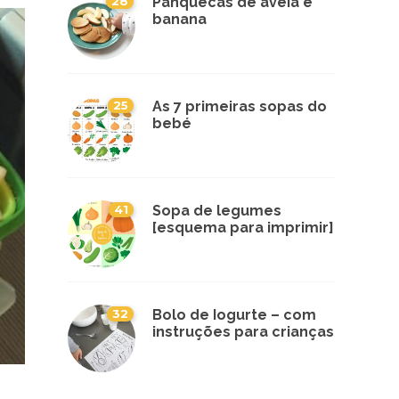
28
Panquecas de aveia e
banana
25
As 7 primeiras sopas do
bebé
41
Sopa de legumes
[esquema para imprimir]
32
Bolo de Iogurte – com
instruções para crianças