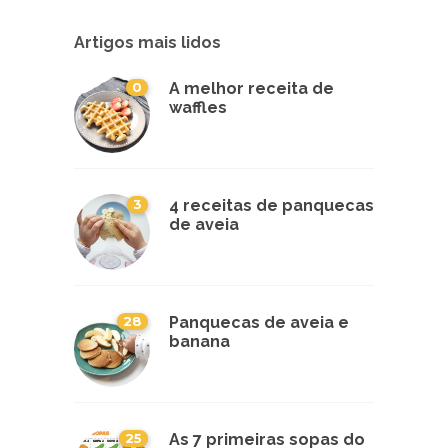
Artigos mais lidos
0
A melhor receita de
waffles
3
4 receitas de panquecas
de aveia
28
Panquecas de aveia e
banana
25
As 7 primeiras sopas do