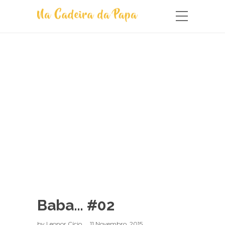
Baba… #02
by
Leonor Cício
11 Novembro, 2015