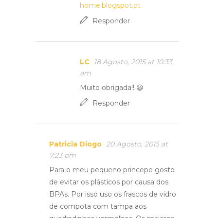
home.blogspot.pt
Responder
LC
18 Agosto, 2015 at 10:33
am
Muito obrigada!! 😀
Responder
Patricia Diogo
20 Agosto, 2015 at
7:23 pm
Para o meu pequeno princepe gosto
de evitar os plásticos por causa dos
BPAs. Por isso uso os frascos de vidro
de compota com tampa aos