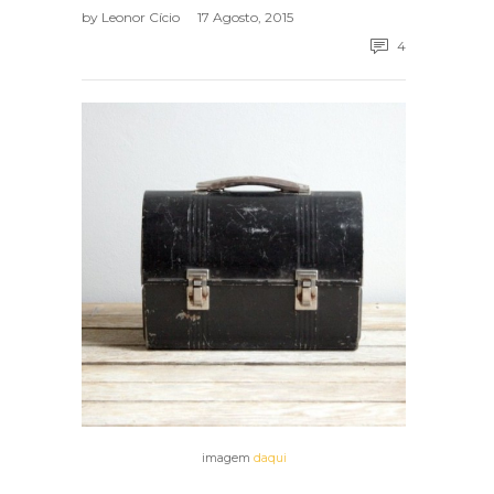
by
Leonor Cício
17 Agosto, 2015
4
imagem
daqui