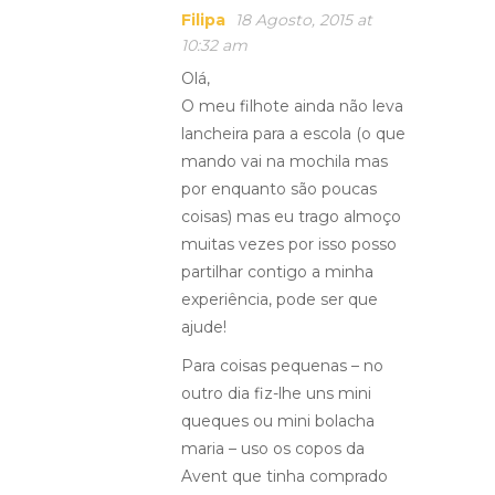
Filipa
18 Agosto, 2015 at
10:32 am
Olá,
O meu filhote ainda não leva
lancheira para a escola (o que
mando vai na mochila mas
por enquanto são poucas
coisas) mas eu trago almoço
muitas vezes por isso posso
partilhar contigo a minha
experiência, pode ser que
ajude!
Para coisas pequenas – no
outro dia fiz-lhe uns mini
queques ou mini bolacha
maria – uso os copos da
Avent que tinha comprado