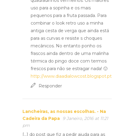
quadradinhos vermelhos. Os maiores
uso para a sopinha e os mais
pequenos para a fruta passada. Para
combinar o look retro uso a minha
antiga cesta de verga que ainda está
para as curvas e resiste s choques
mecânicos. No entanto ponho os
frascos ainda dentro de uma malinha
térmica do pingo doce com termos
frescos para não se estragar nada! 🙂
http://www.diaadialowcost.blogspot.pt
Responder
Lancheiras, as nossas escolhas. - Na
Cadeira da Papa
9 Janeiro, 2016 at 11:21
pm
[…] do post que fiz a pedir ajuda para as