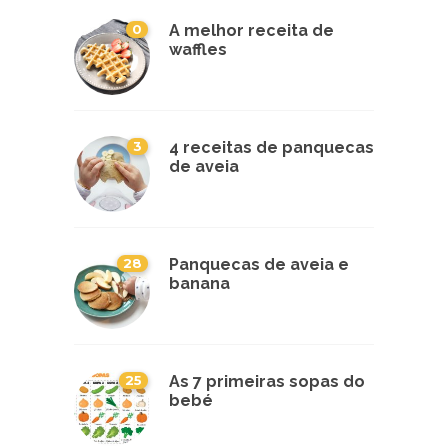
0
A melhor receita de
waffles
3
4 receitas de panquecas
de aveia
28
Panquecas de aveia e
banana
25
As 7 primeiras sopas do
bebé