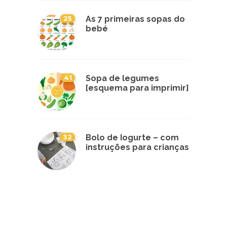
25
As 7 primeiras sopas do
bebé
41
Sopa de legumes
[esquema para imprimir]
32
Bolo de Iogurte – com
instruções para crianças