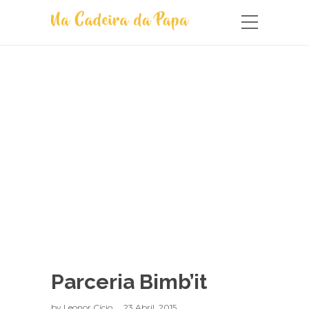
Parceria Bimb’it
by
Leonor Cício
23 Abril, 2015