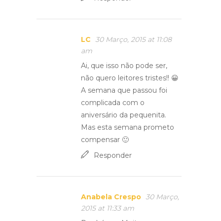
LC
30 Março, 2015 at 11:08
am
Ai, que isso não pode ser,
não quero leitores tristes!! 😀
A semana que passou foi
complicada com o
aniversário da pequenita.
Mas esta semana prometo
compensar 🙂
Responder
Anabela Crespo
30 Março,
2015 at 11:33 am