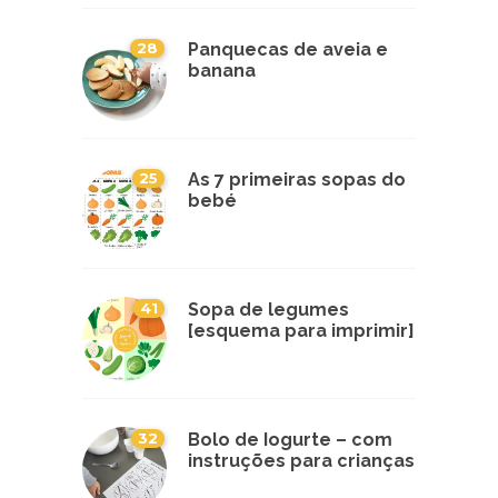
28
Panquecas de aveia e
banana
25
As 7 primeiras sopas do
bebé
41
Sopa de legumes
[esquema para imprimir]
32
Bolo de Iogurte – com
instruções para crianças