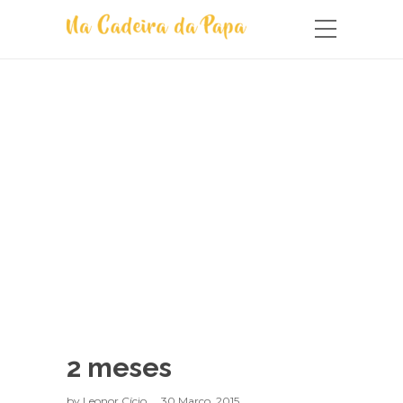
2 meses
by
Leonor Cício
30 Março, 2015