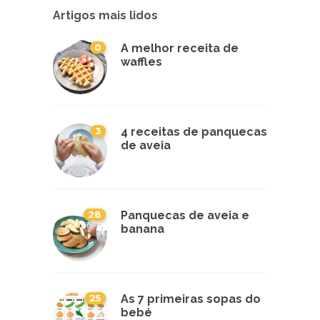
Artigos mais lidos
0
A melhor receita de
waffles
3
4 receitas de panquecas
de aveia
28
Panquecas de aveia e
banana
25
As 7 primeiras sopas do
bebé