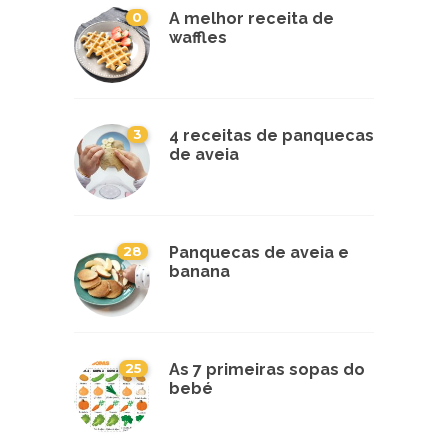
0
A melhor receita de
waffles
3
4 receitas de panquecas
de aveia
28
Panquecas de aveia e
banana
25
As 7 primeiras sopas do
bebé