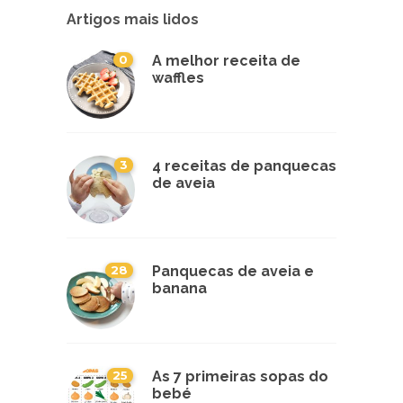
Artigos mais lidos
0
A melhor receita de
waffles
3
4 receitas de panquecas
de aveia
28
Panquecas de aveia e
banana
25
As 7 primeiras sopas do
bebé